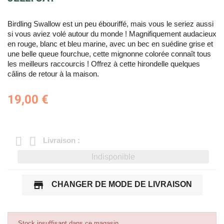
Birdling Swallow est un peu ébouriffé, mais vous le seriez aussi
si vous aviez volé autour du monde ! Magnifiquement audacieux
en rouge, blanc et bleu marine, avec un bec en suédine grise et
une belle queue fourchue, cette mignonne colorée connaît tous
les meilleurs raccourcis ! Offrez à cette hirondelle quelques
câlins de retour à la maison.
19,00 €
Livraison :
Indisponible
store
CHANGER DE MODE DE LIVRAISON
Stock insuffisant dans ce magasin.