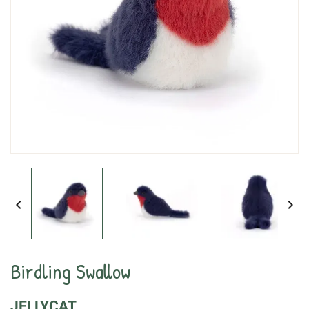


Birdling Swallow
JELLYCAT