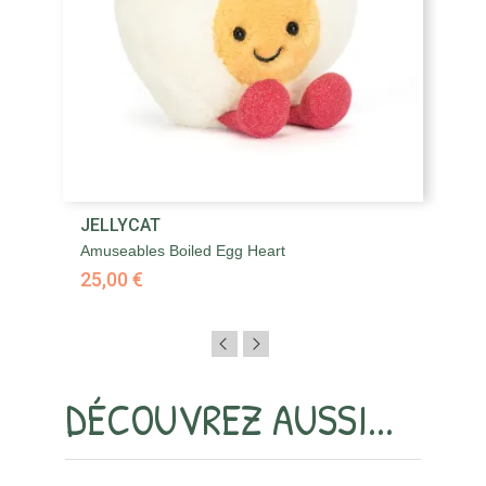
JELLYCAT
J
Amuseables Boiled Egg Heart
Am
25,00 €
6
DÉCOUVREZ AUSSI...