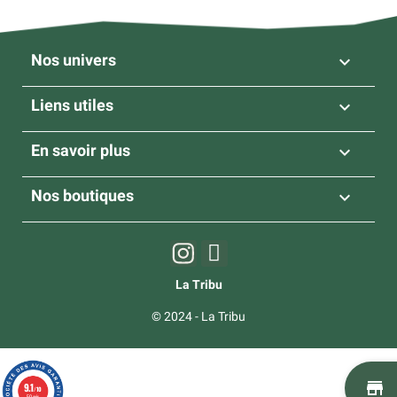
Nos univers

Liens utiles

En savoir plus

Nos boutiques

La Tribu
© 2024 - La Tribu
st
9.1
/10
50 avis