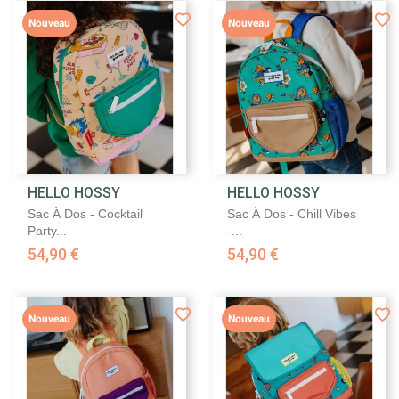
Nouveau
Nouveau
HELLO HOSSY
HELLO HOSSY
Sac À Dos - Cocktail
Sac À Dos - Chill Vibes
Party...
-...
54,90 €
54,90 €
Nouveau
Nouveau