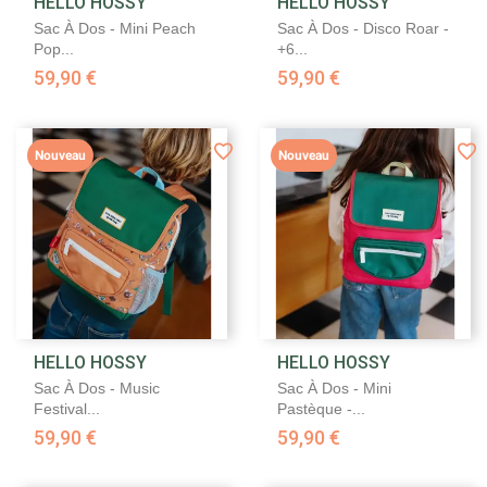
HELLO HOSSY
HELLO HOSSY
Sac À Dos - Mini Peach
Sac À Dos - Disco Roar -
Pop...
+6...
59,90 €
59,90 €
Nouveau
Nouveau
HELLO HOSSY
HELLO HOSSY
Sac À Dos - Music
Sac À Dos - Mini
Festival...
Pastèque -...
59,90 €
59,90 €