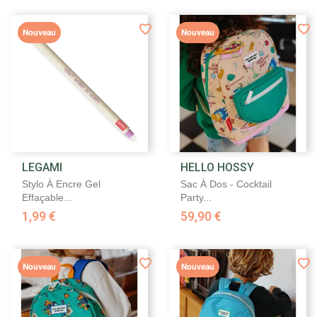
Nouveau
Nouveau
LEGAMI
HELLO HOSSY
Stylo À Encre Gel
Sac À Dos - Cocktail
Effaçable...
Party...
1,99 €
59,90 €
Nouveau
Nouveau