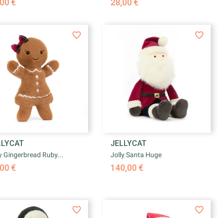
00 €
28,00 €


LLYCAT
JELLYCAT
Aperçu rapide
Aperçu rapide
y Gingerbread Ruby...
Jolly Santa Huge
00 €
140,00 €