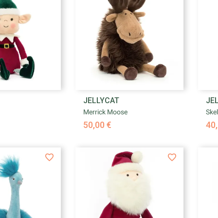

JELLYCAT
JE
rçu rapide
Aperçu rapide
Merrick Moose
Ske
50,00 €
40,