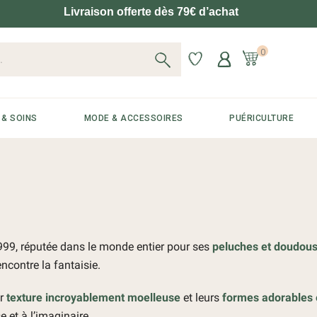
Livraison offerte dès 79€ d’achat
0
 & SOINS
MODE & ACCESSOIRES
PUÉRICULTURE
99, réputée dans le monde entier pour ses
peluches et doudou
encontre la fantaisie.
ur
texture incroyablement moelleuse
et leurs
formes adorables 
e et à l’imaginaire.