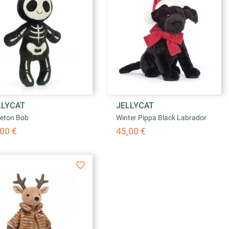


LLYCAT
JELLYCAT
Aperçu rapide
Aperçu rapide
leton Bob
Winter Pippa Black Labrador
00 €
45,00 €