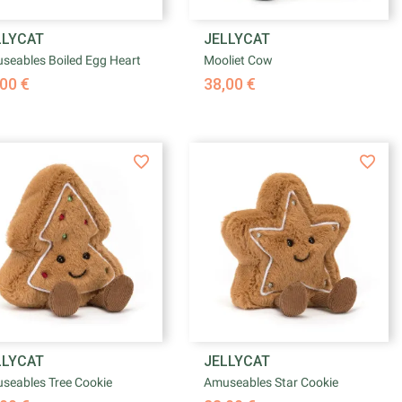


LLYCAT
JELLYCAT
Aperçu rapide
Aperçu rapide
seables Boiled Egg Heart
Mooliet Cow
00 €
38,00 €


LLYCAT
JELLYCAT
Aperçu rapide
Aperçu rapide
seables Tree Cookie
Amuseables Star Cookie