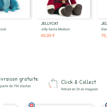

JELLYCAT
JE
rçu rapide
Aperçu rapide
cock
Jolly Santa Medium
Gla
60,00 €
70,
ivraison gratuite
Click & Collect
 partir de 79€ d'achat
Retrait en 2h en magasin