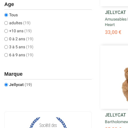
Age

JELLYCAT
Ape
Tous
Amuseables 
adultes
(19)
Heart
+10 ans
(19)
33,00 €
0 à 2 ans
(19)
3 à 5 ans
(19)
6 à 9 ans
(19)
Marque
Jellycat
(19)

JELLYCAT
Ape
Bartholomew