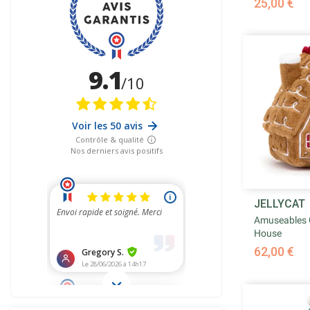
25,00 €

JELLYCAT
Ape
Amuseables 
House
62,00 €