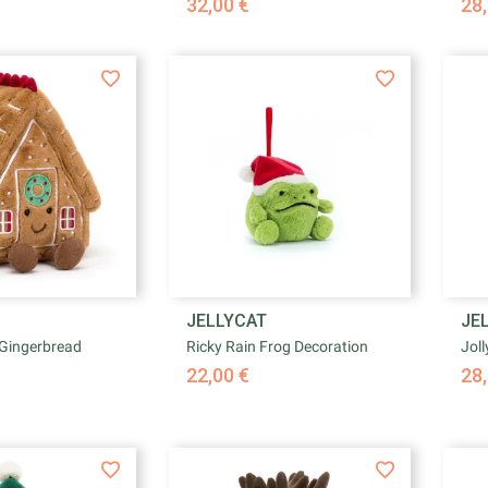
32,00 €
28,

JELLYCAT
JE
rçu rapide
Aperçu rapide
Gingerbread
Ricky Rain Frog Decoration
Joll
22,00 €
28,