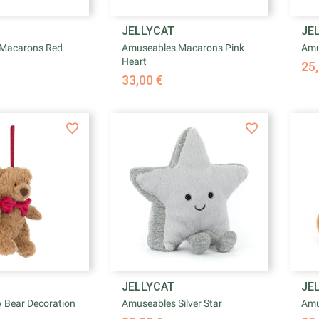

JELLYCAT
JE
rçu rapide
Aperçu rapide
Macarons Red
Amuseables Macarons Pink
Amu
Heart
25,
33,00 €

JELLYCAT
JE
rçu rapide
Aperçu rapide
 Bear Decoration
Amuseables Silver Star
Amu