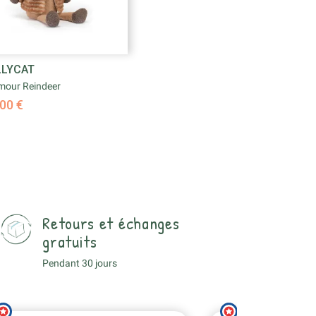

LLYCAT
Aperçu rapide
mour Reindeer
00 €
Retours et échanges
gratuits
Pendant 30 jours