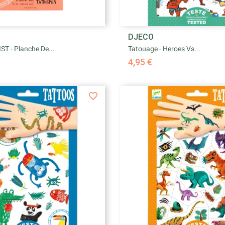


C
DJECO
Aperçu rapide
Aperçu rapid
T - Planche De...
Tatouage - Heroes Vs...
4,95 €