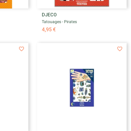

DJECO
e
Aperçu rapide
Tatouages - Pirates
4,95 €