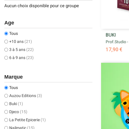
Aucun choix disponible pour ce groupe
Age
Tous
BUKI
+10 ans
(21)
Prof.Studio -
17,90 €
3 à 5 ans
(22)
6 à 9 ans
(23)
Marque
Tous
Auzou Editions
(3)
Buki
(1)
Djeco
(15)
La Petite Epicerie
(1)
Nailmatic
(15)