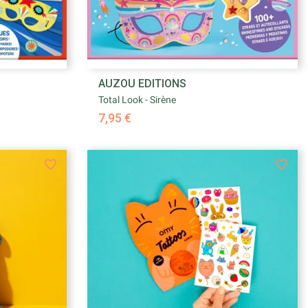

AUZOU EDITIONS
e
Aperçu rapide
Total Look - Sirène
7,95 €