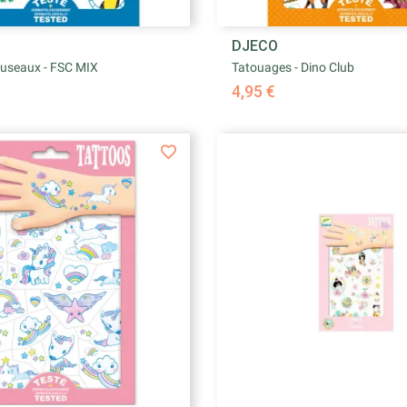


DJECO
Aperçu rapide
Aperçu rapid
useaux - FSC MIX
Tatouages - Dino Club
4,95 €