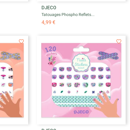

DJECO
e
Aperçu rapide
Tatouages Phospho Reflets...
4,99 €