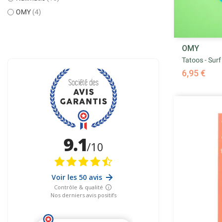
OMY
(4)
OMY
Tatoos - Surf
6,95 €