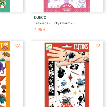

DJECO
e
Aperçu rapide
Tatouage - Lucky Charms -...
4,95 €