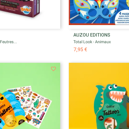


AUZOU EDITIONS
Aperçu rapide
Aperçu rapid
 Feutres...
Total Look - Animaux
7,95 €