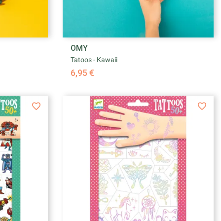

OMY
e
Aperçu rapide
Tatoos - Kawaii
6,95 €