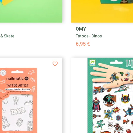


OMY
Aperçu rapide
Aperçu rapid
 & Skate
Tatoos - Dinos
6,95 €