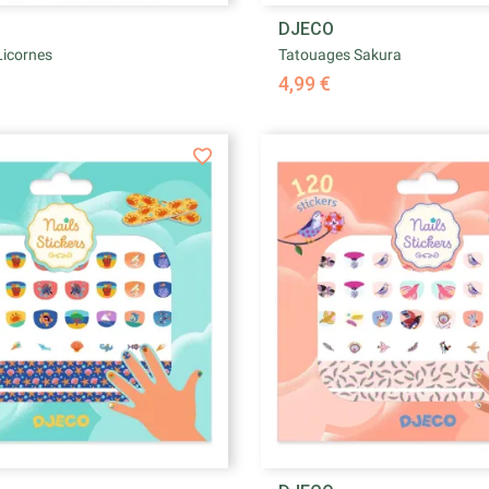


DJECO
Aperçu rapide
Aperçu rapid
Licornes
Tatouages Sakura
4,99 €