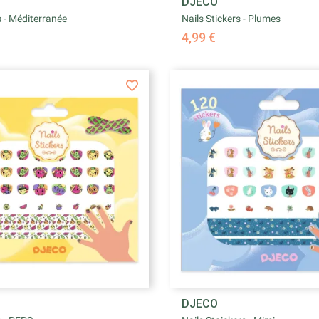


DJECO
Aperçu rapide
Aperçu rapid
s - Méditerranée
Nails Stickers - Plumes
4,99 €


DJECO
Aperçu rapide
Aperçu rapid