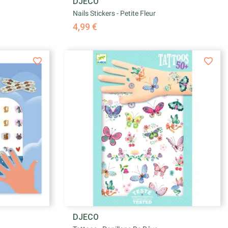

DJECO
e
Aperçu rapide
Nails Stickers - Petite Fleur
4,99 €

DJECO
e
Aperçu rapide