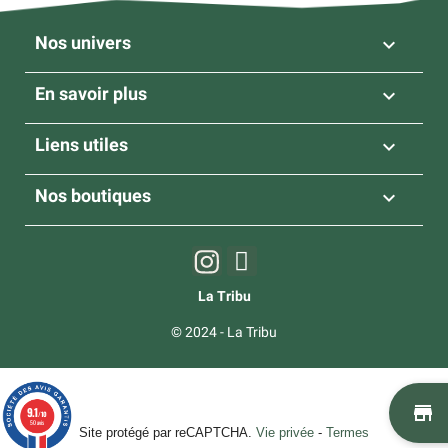
Nos univers

En savoir plus

Liens utiles

Nos boutiques

La Tribu
© 2024 - La Tribu
st
9.1
/10
50 avis
Site protégé par reCAPTCHA.
Vie privée
-
Termes