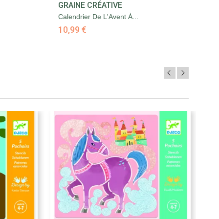

GRAINE CRÉATIVE
G
Aperçu rapide
Calendrier De L'Avent À...
Co
10,99 €
4,