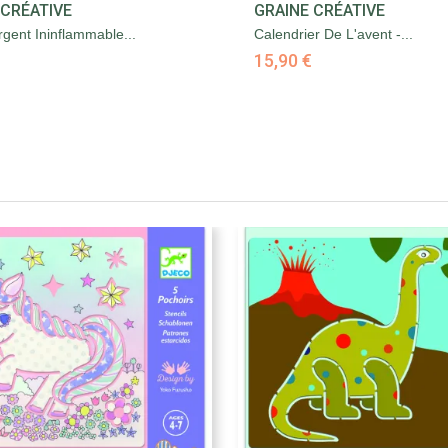


 CRÉATIVE
GRAINE CRÉATIVE
Aperçu rapide
Aperçu rapide
gent Ininflammable...
Calendrier De L'avent -...
15,90 €