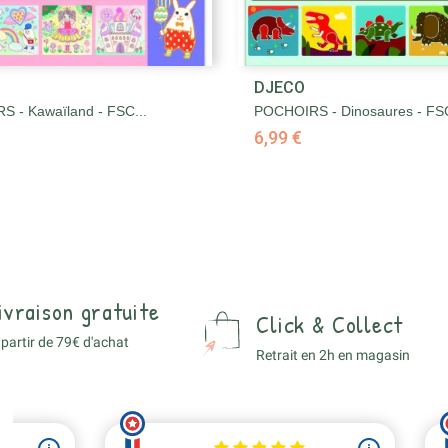


DJECO
Aperçu rapide
Aperçu rapide
 - Kawaïland - FSC...
POCHOIRS - Dinosaures - FSC
6,99 €
ivraison gratuite
Click & Collect
 partir de 79€ d'achat
Retrait en 2h en magasin