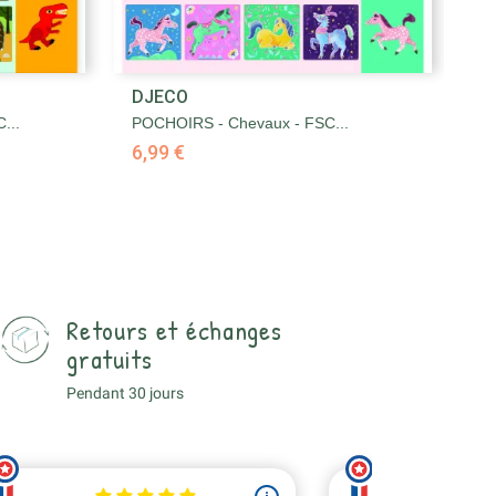

DJECO
D
Aperçu rapide
...
POCHOIRS - Chevaux - FSC...
6 
6,99 €
6,
Retours et échanges
gratuits
Pendant 30 jours