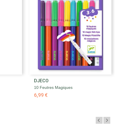

DJECO
D
Aperçu rapide
10 Feutres Magiques
10
6,99 €
1