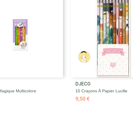


DJECO
Aperçu rapide
Aperçu rapide
Magique Multicolore
10 Crayons À Papier Lucille
9,50 €