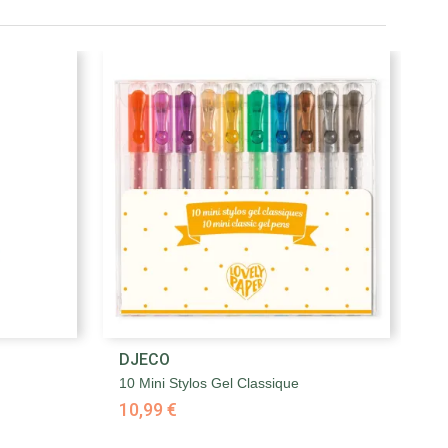

DJECO
D
Aperçu rapide
10 Mini Stylos Gel Classique
10
10,99 €
1