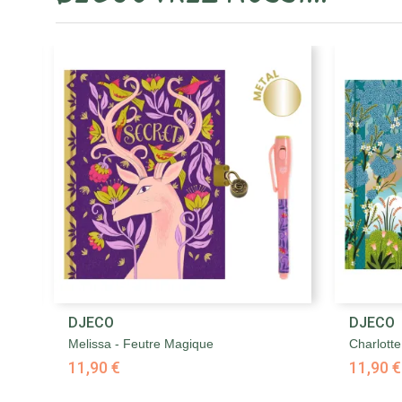

DJECO
DJECO
Aperçu rapide
Melissa - Feutre Magique
Charlott
11,90 €
11,90 €