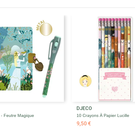


DJECO
Aperçu rapide
Aperçu rapide
e - Feutre Magique
10 Crayons À Papier Lucille
9,50 €