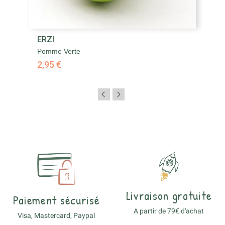
ERZI
E
Pomme Verte
Po
2,95 €
2,
Livraison gratuite
Paiement sécurisé
A partir de 79€ d'achat
Visa, Mastercard, Paypal