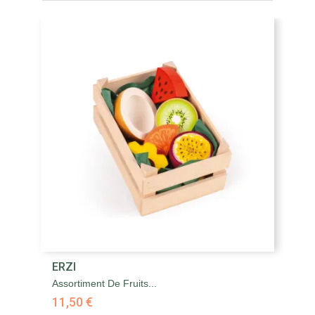
ERZI
E
Assortiment De Fruits...
Au
11,50 €
5,