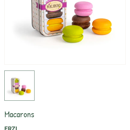
Macarons
ERZI