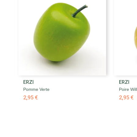

ERZI
ERZI
Aperçu rapide
Pomme Verte
Poire Wi
2,95 €
2,95 €