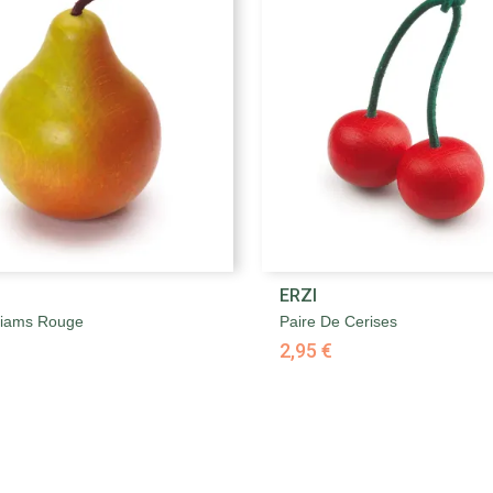


ERZI
Aperçu rapide
Aperçu rapide
lliams Rouge
Paire De Cerises
2,95 €