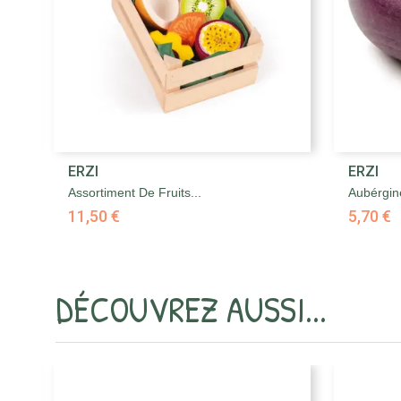

ERZI
ERZI
Aperçu rapide
Assortiment De Fruits...
Aubérgin
11,50 €
5,70 €
DÉCOUVREZ AUSSI...