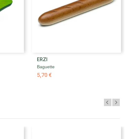

ERZI
E
Aperçu rapide
Baguette
Ba
5,70 €
2,