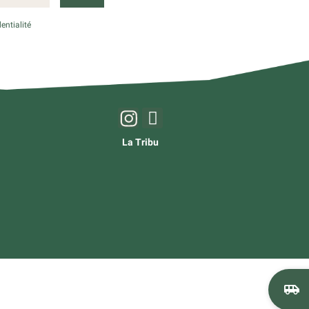
entialité
La Tribu
airport_shuttle