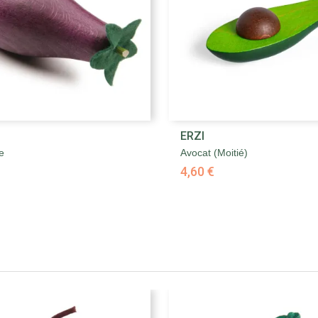


ERZI
Aperçu rapide
Aperçu rapide
e
Avocat (moitié)
4,60 €