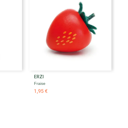

ERZI
E
Aperçu rapide
Fraise
Gr
1,95 €
8,