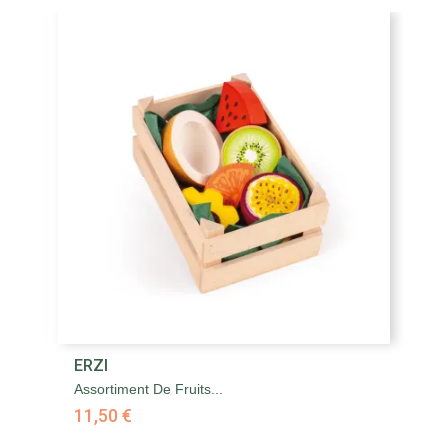
ERZI
E
Assortiment De Fruits...
Au
11,50 €
5,