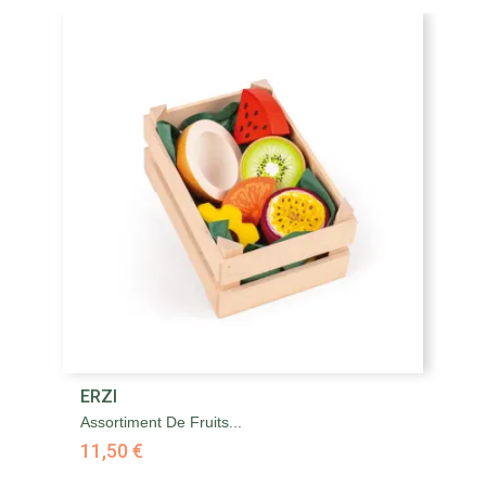
ERZI
E
Assortiment De Fruits...
Au
11,50 €
5,