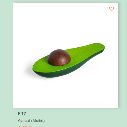

ERZI
Aperçu rapide
Avocat (moitié)