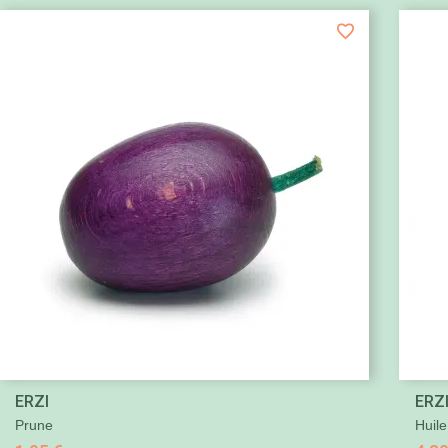

ERZI
ERZ
Aperçu rapide
Prune
Huile