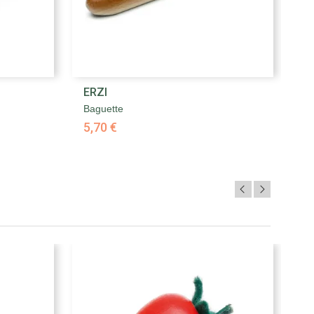

ERZI
E
Aperçu rapide
Baguette
Ba
5,70 €
5,