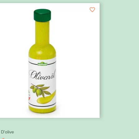

I
Aperçu rapide
 D'olive