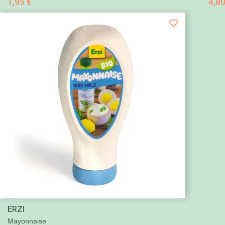
1,95 €
4,80

ERZI
Aperçu rapide
Mayonnaise