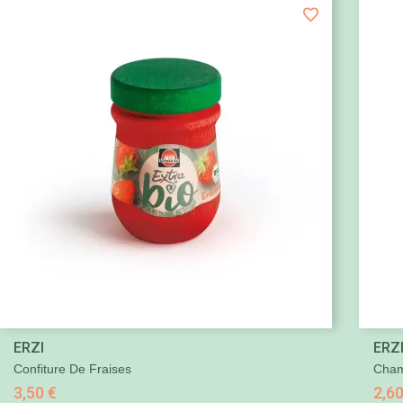

ERZI
ERZ
Aperçu rapide
Confiture De Fraises
Cham
3,50 €
2,60