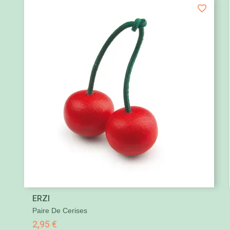

ERZI
Aperçu rapide
Paire De Cerises
2,95 €