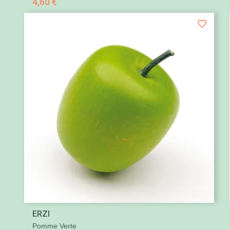
4,60 €

ERZI
Aperçu rapide
Pomme Verte