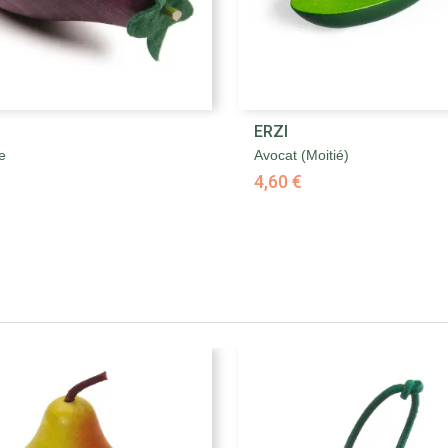


ERZI
Aperçu rapide
Aperçu rapide
e
Avocat (moitié)
4,60 €