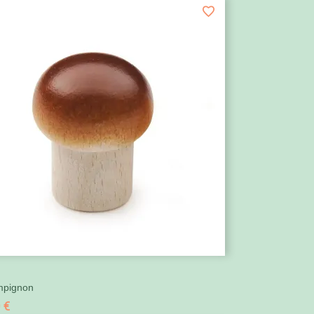

I
Aperçu rapide
pignon
 €