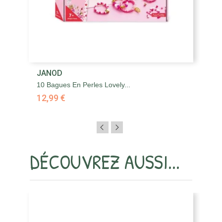
JANOD
J
10 Bagues En Perles Lovely...
4 
12,99 €
1
DÉCOUVREZ AUSSI...