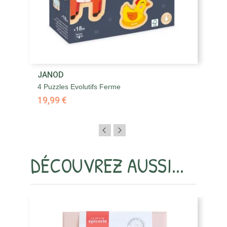
JANOD
J
4 Puzzles Evolutifs Ferme
4 
19,99 €
1
DÉCOUVREZ AUSSI...