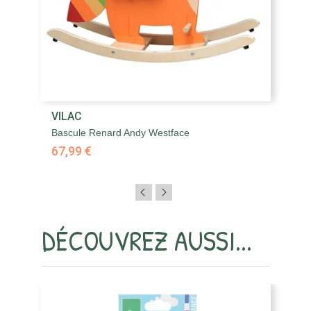
VILAC
V
Bascule Renard Andy Westface
Bi
67,99 €
1
DÉCOUVREZ AUSSI...