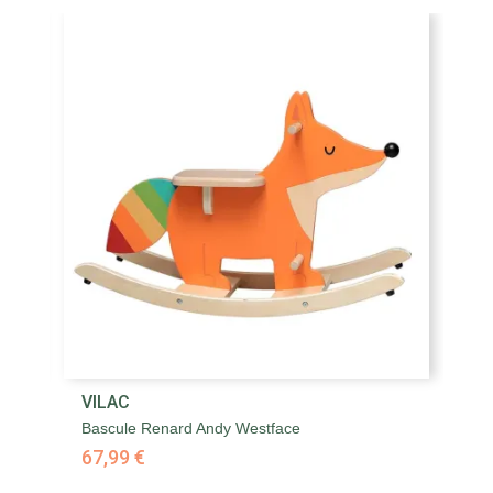
VILAC
V
Bascule Renard Andy Westface
Bi
67,99 €
1