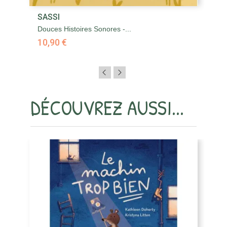
SASSI
S
Douces Histoires Sonores -...
L'
10,90 €
1
DÉCOUVREZ AUSSI...