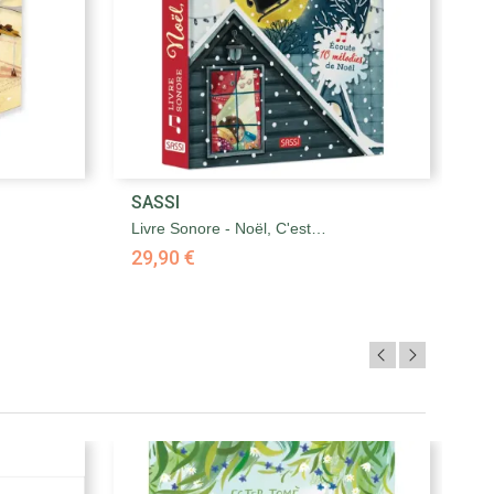

SASSI
S
Aperçu rapide
Livre Sonore - Noël, C'est…
Ma
29,90 €
1