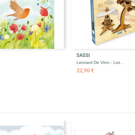


SASSI
Aperçu rapide
Aperçu rapide
Leonard De Vinci - Les...
22,90 €