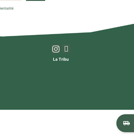
entialité
La Tribu
airport_shuttle