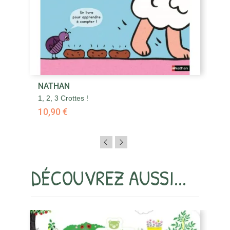
NATHAN
N
1, 2, 3 Crottes !
65
10,90 €
1
DÉCOUVREZ AUSSI...