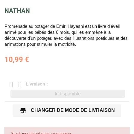
NATHAN
Promenade au potager de Emiri Hayashi est un livre d'éveil
animé pour les bébés dès 6 mois, qui les emmène à la
découverte d'un potager, avec des illustrations poétiques et des
animations pour stimuler la motricité.
10,99 €
Livraison :
Indisponible
store
CHANGER DE MODE DE LIVRAISON
Stock insuffisant dans ce magasin.