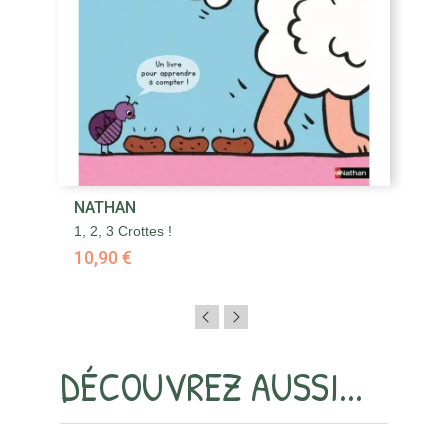
NATHAN
N
1, 2, 3 Crottes !
65
10,90 €
1
DÉCOUVREZ AUSSI...