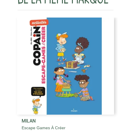
MILAN
M
Escape Games À Créer
Et