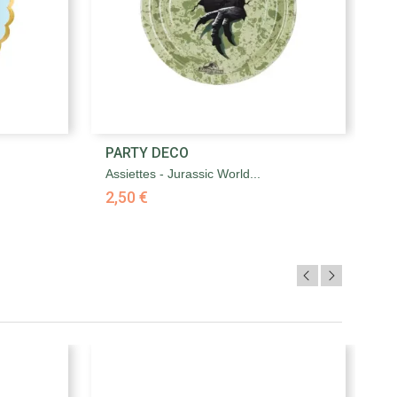

PARTY DECO
P
Aperçu rapide
Assiettes - Jurassic World...
As
2,50 €
2,