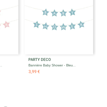

PARTY DECO
P
Aperçu rapide
..
Bannière Baby Shower - Bleu...
To
3,99 €
3,