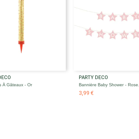


DECO
PARTY DECO
Aperçu rapide
Aperçu rapide
s À Gâteaux - Or
Bannière Baby Shower - Rose.
3,99 €