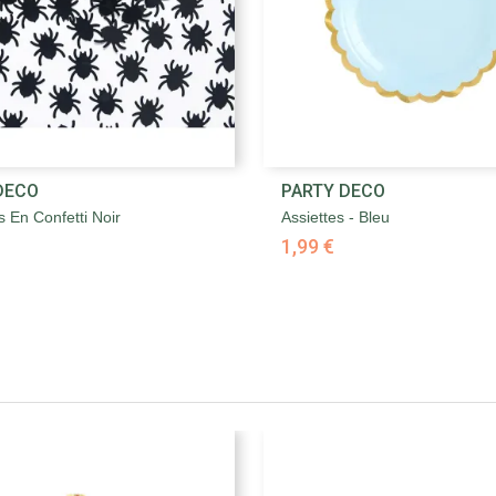


DECO
PARTY DECO
Aperçu rapide
Aperçu rapide
 En Confetti Noir
Assiettes - Bleu
1,99 €