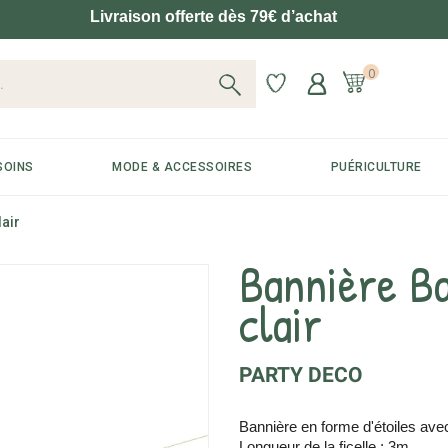
Livraison offerte dès 79€ d’achat
0
SOINS
MODE & ACCESSOIRES
PUÉRICULTURE
air
Bannière B
clair
PARTY DECO
Bannière en forme d'étoiles avec
Longueur de la ficelle : 3m.