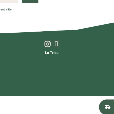
entialité
La Tribu
airport_shuttle