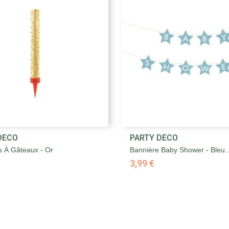


DECO
PARTY DECO
Aperçu rapide
Aperçu rapide
s À Gâteaux - Or
Bannière Baby Shower - Bleu..
3,99 €