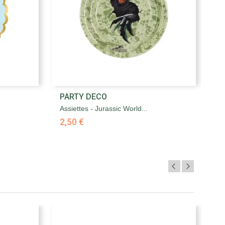

PARTY DECO
P
Aperçu rapide
Assiettes - Jurassic World...
As
2,50 €
2,