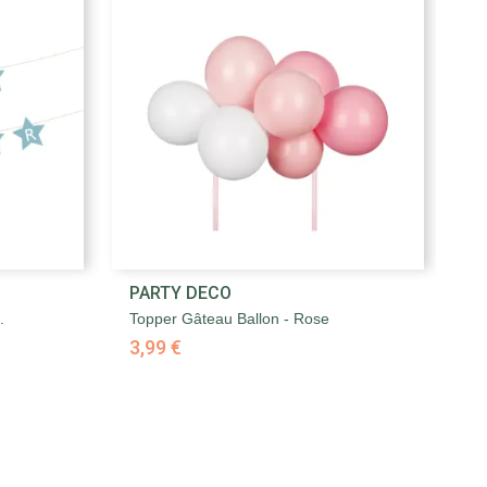

PARTY DECO
P
Aperçu rapide
.
Topper Gâteau Ballon - Rose
Dé
3,99 €
2,