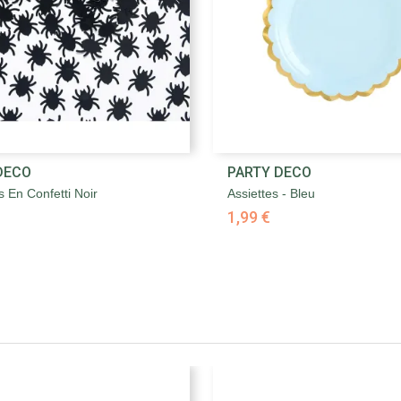


DECO
PARTY DECO
Aperçu rapide
Aperçu rapide
 En Confetti Noir
Assiettes - Bleu
1,99 €