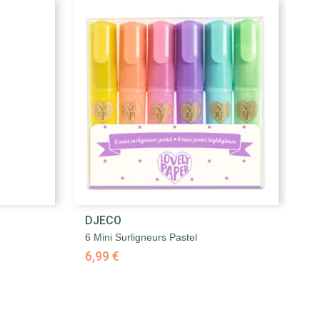

DJECO
D
Aperçu rapide
6 Mini Surligneurs Pastel
10
6,99 €
1