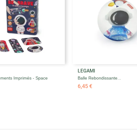


LEGAMI
Aperçu rapide
Aperçu rapide
ments Imprimés - Space
Balle Rebondissante...
6,45 €