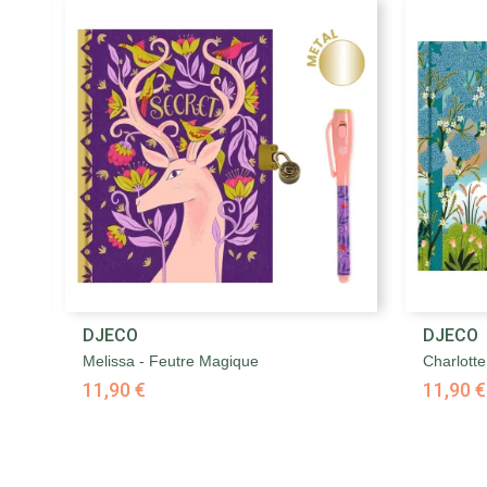

DJECO
DJECO
Aperçu rapide
Melissa - Feutre Magique
Charlott
11,90 €
11,90 €