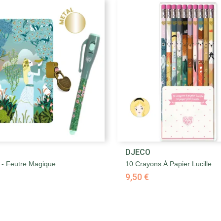


DJECO
Aperçu rapide
Aperçu rapide
e - Feutre Magique
10 Crayons À Papier Lucille
9,50 €