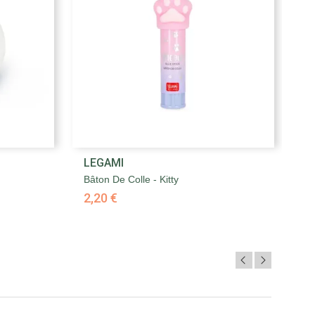

LEGAMI
L
Aperçu rapide
Bâton De Colle - Kitty
Bâ
2,20 €
2,