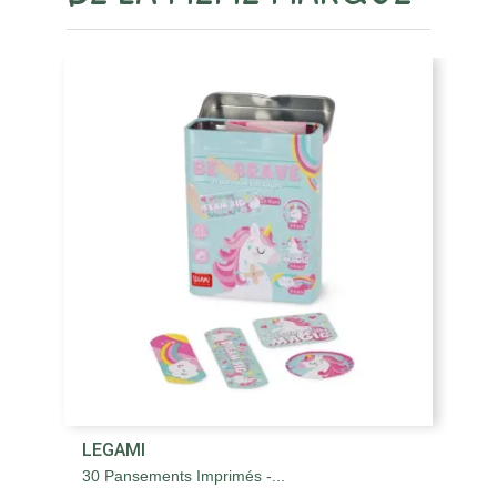
LEGAMI
L
30 Pansements Imprimés -...
30