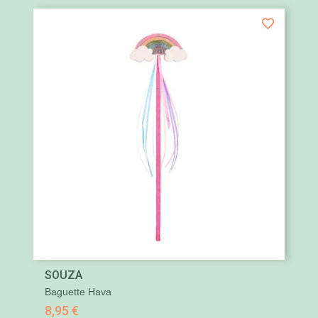
SOUZA
Baguette Hava
8,95 €