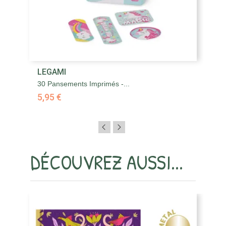
LEGAMI
30 Pansements Imprimés -...
5,95 €
DÉCOUVREZ AUSSI...