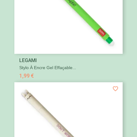
LEGAMI
Stylo À Encre Gel Effaçable...
1,99 €