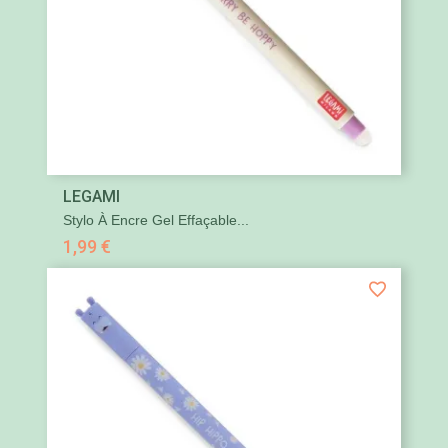
LEGAMI
Stylo À Encre Gel Effaçable...
1,99 €