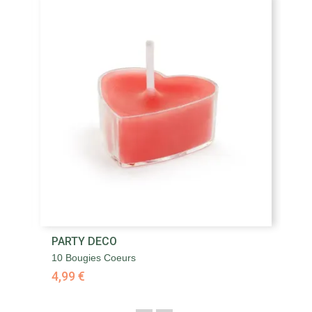
PARTY DECO
P
10 Bougies Coeurs
Ar
4,99 €
1,