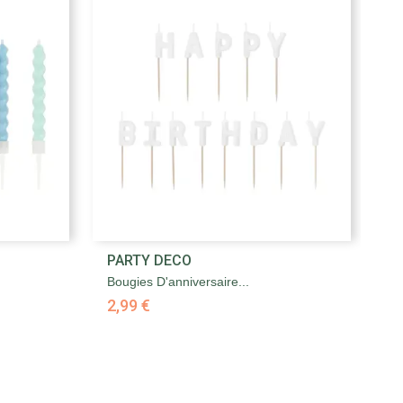

PARTY DECO
P
Aperçu rapide
Bougies D'anniversaire...
Bo
2,99 €
2,