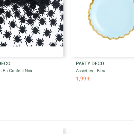


DECO
PARTY DECO
Aperçu rapide
Aperçu rapide
 En Confetti Noir
Assiettes - Bleu
1,99 €