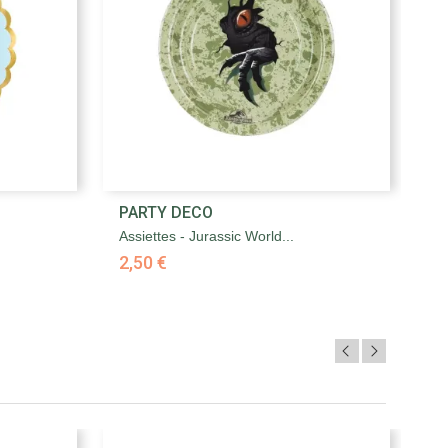

PARTY DECO
P
Aperçu rapide
Assiettes - Jurassic World...
As
2,50 €
2,