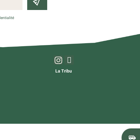
entialité
La Tribu
airport_shuttle