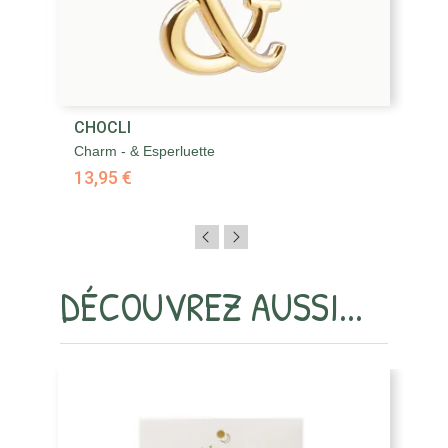
CHOCLI
C
Charm - & Esperluette
Ch
13,95 €
1
DÉCOUVREZ AUSSI...