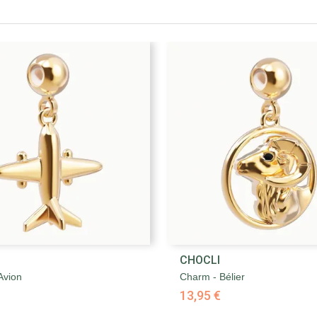


CHOCLI
Aperçu rapide
Aperçu rapide
Avion
Charm - Bélier
13,95 €