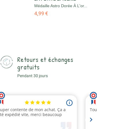
Médaille Astro Dorée À L'or...
Mé
4,99 €
4,
Retours et échanges
gratuits
Pendant 30 jours