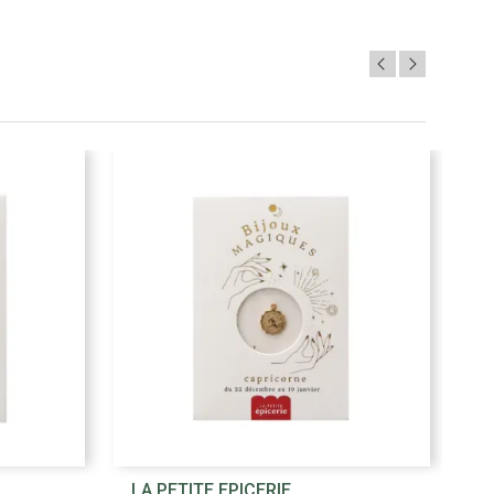

LA PETITE EPICERIE
L
Aperçu rapide