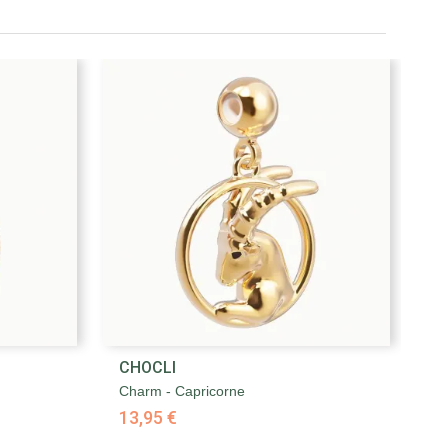

CHOCLI
C
Aperçu rapide
Charm - Capricorne
Ch
13,95 €
1