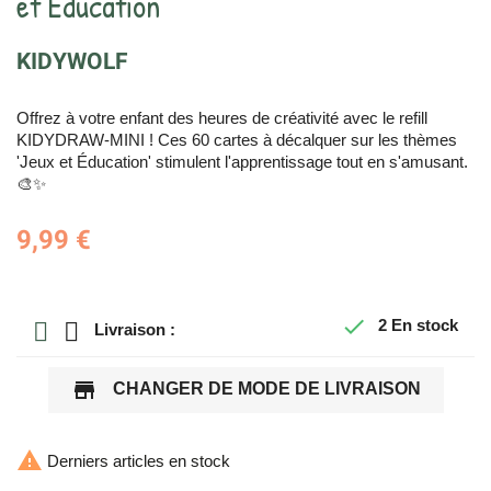
et Education"
KIDYWOLF
Offrez à votre enfant des heures de créativité avec le refill
KIDYDRAW-MINI ! Ces 60 cartes à décalquer sur les thèmes
'Jeux et Éducation' stimulent l'apprentissage tout en s'amusant.
🎨✨
9,99 €

2
En stock
Livraison :
store
CHANGER DE MODE DE LIVRAISON

Derniers articles en stock