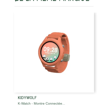
KIDYWOLF
K
K-Watch - Montre Connectée...
Kd