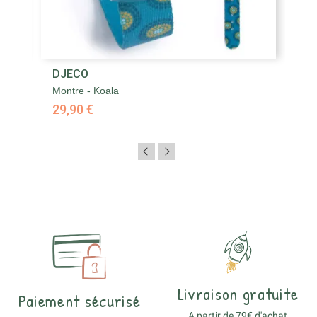
DJECO
K
Montre - Koala
K-
29,90 €
4
Livraison gratuite
Paiement sécurisé
A partir de 79€ d'achat