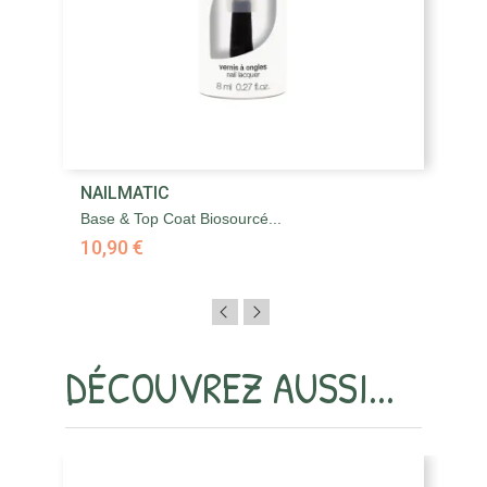
NAILMATIC
N
Base & Top Coat Biosourcé...
Fe
10,90 €
1
DÉCOUVREZ AUSSI...