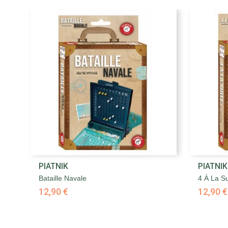

PIATNIK
PIATNIK
Aperçu rapide
Bataille Navale
4 À La Su
12,90 €
12,90 €