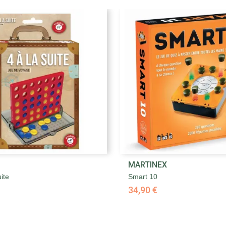


MARTINEX
Aperçu rapide
Aperçu rapide
ite
Smart 10
34,90 €