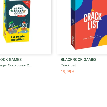


ROCK GAMES
BLACKROCK GAMES
Aperçu rapide
Aperçu rapide
nger Coco Junior 2...
Crack List
19,99 €