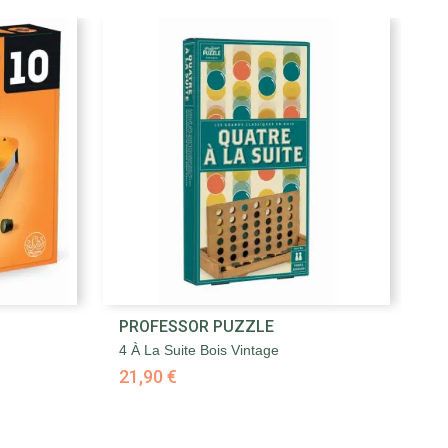

PROFESSOR PUZZLE
J
Aperçu rapide
4 À La Suite Bois Vintage
Ch
21,90 €
2