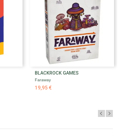

BLACKROCK GAMES
B
Aperçu rapide
Faraway
Fi
19,95 €
2