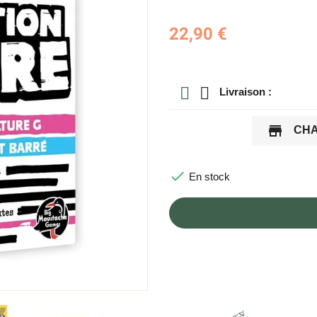
22,90 €
Livraison :
store
CHA

En stock