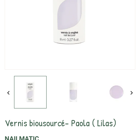


Vernis biousourcé- Paola ( Lilas)
NAILMATIC