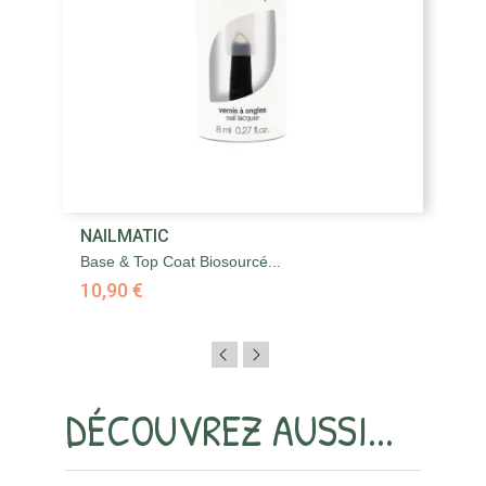
NAILMATIC
N
Base & Top Coat Biosourcé...
Fe
10,90 €
1
DÉCOUVREZ AUSSI...