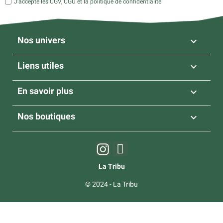
J’accepte les CGV, CGU et la politique de confidentialité
Nos univers

Liens utiles

En savoir plus

Nos boutiques

La Tribu
© 2024 - La Tribu