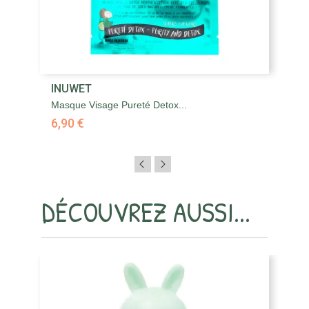
INUWET
I
Masque Visage Pureté Detox...
Ta
6,90 €
9,
DÉCOUVREZ AUSSI...