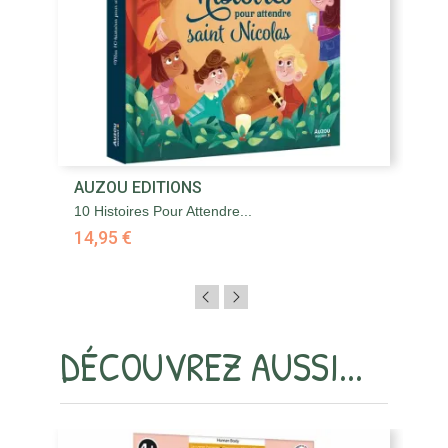
AUZOU EDITIONS
A
10 Histoires Pour Attendre...
10
14,95 €
2
DÉCOUVREZ AUSSI...