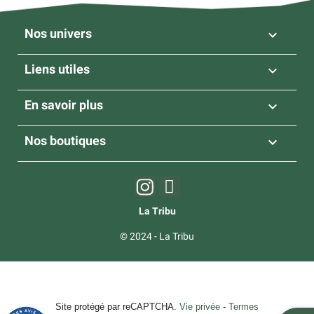
Nos univers

Liens utiles

En savoir plus

Nos boutiques

La Tribu
© 2024 - La Tribu
Site protégé par reCAPTCHA.
Vie privée
-
Termes