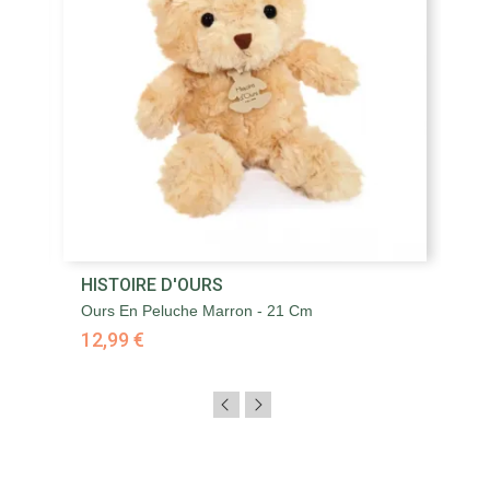
HISTOIRE D'OURS
H
Ours En Peluche Marron - 21 Cm
Ou
12,99 €
3