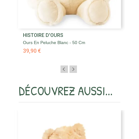
HISTOIRE D'OURS
H
Ours En Peluche Blanc - 50 Cm
Ou
39,90 €
3
DÉCOUVREZ AUSSI...