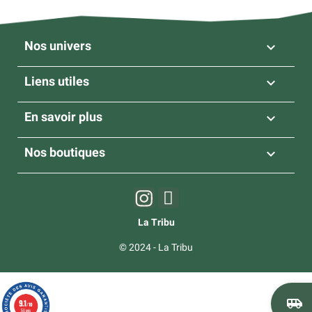
Nos univers

Liens utiles

En savoir plus

Nos boutiques

La Tribu
© 2024 - La Tribu
airport_shuttle
9.1
/10
50 avis