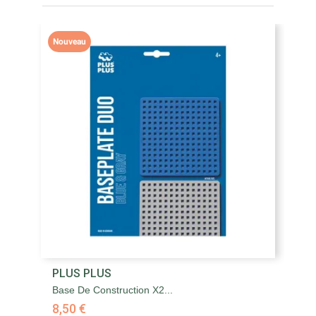
Nouveau
PLUS PLUS
P
Base De Construction X2...
Ki
8,50 €
3