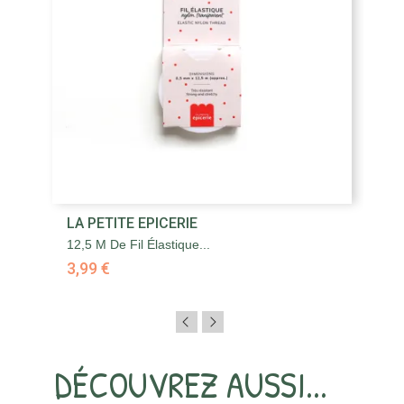
LA PETITE EPICERIE
L
12,5 M De Fil Élastique...
Ba
3,99 €
3,
DÉCOUVREZ AUSSI...