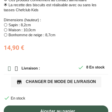
🌟 La recette des biscuits est réalisable avec ou sans les
tasses Chefclub Kids
Dimensions (hauteur) :
⚪️ Sapin : 8,2cm
⚪️ Maison : 10,0cm
⚪️ Bonhomme de neige : 8,7cm
14,90 €

8
En stock
Livraison :
store
CHANGER DE MODE DE LIVRAISON

En stock
Ajouter au panier