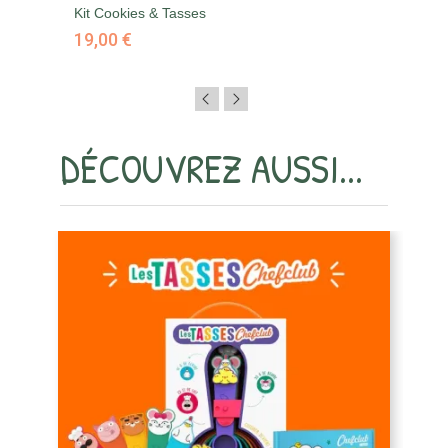
Kit Cookies & Tasses
Le
19,00 €
9,
DÉCOUVREZ AUSSI...