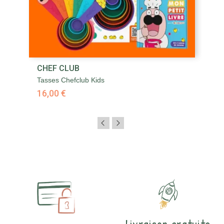
CHEF CLUB
C
Tasses Chefclub Kids
Ki
16,00 €
1
Livraison gratuite