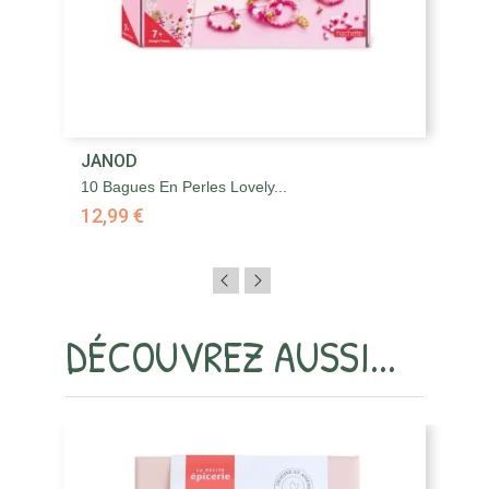
JANOD
J
10 Bagues En Perles Lovely...
4 
12,99 €
1
DÉCOUVREZ AUSSI...