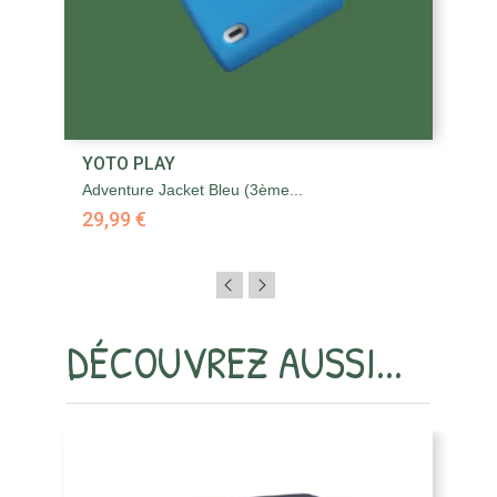
YOTO PLAY
Y
Adventure Jacket Bleu (3ème...
Ad
29,99 €
2
DÉCOUVREZ AUSSI...