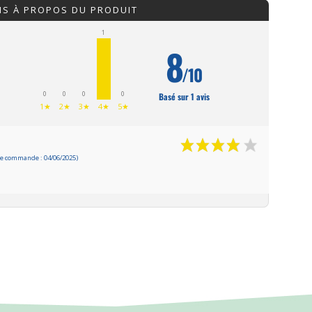
IS À PROPOS DU PRODUIT
1
8
/10
0
0
0
0
Basé sur 1 avis
1★
2★
3★
4★
5★
e commande : 04/06/2025)