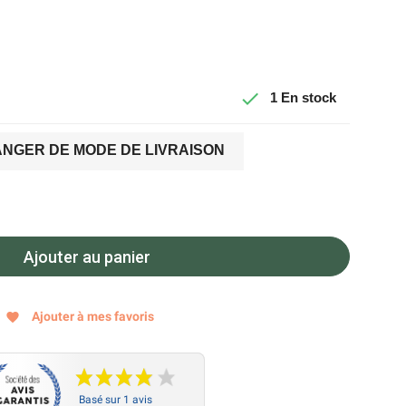

1
En stock
NGER DE MODE DE LIVRAISON
Ajouter au panier
Ajouter à mes favoris
favorite
Basé sur 1 avis