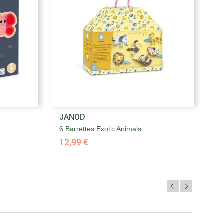

JANOD
J
Aperçu rapide
6 Barrettes Exotic Animals...
6 
12,99 €
1