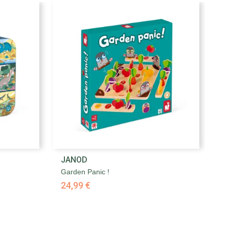

JANOD
J
Aperçu rapide
Garden Panic !
Tr
24,99 €
3