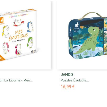


JANOD
Aperçu rapide
Aperçu rapide
n La Licorne - Mes...
Puzzles Évolutifs...
16,99 €