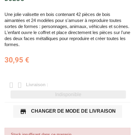
Une jolie valisette en bois contenant 42 pièces de bois
aimantées et 24 modèles pour s'amuser à reproduire toutes
sortes de formes : personnages, animaux, véhicules et scènes.
L'enfant ouvre le coffret et place directement les pièces sur l'une
des deux faces métalliques pour reproduire et créer toutes les
formes.
30,95 €
Livraison :
Indisponible
store
CHANGER DE MODE DE LIVRAISON
Stock insuffisant dans ce magasin.