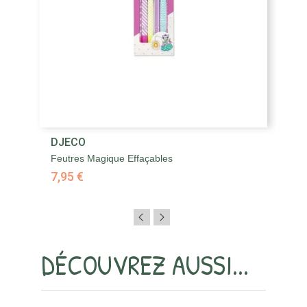
DJECO
D
Feutres Magique Effaçables
Fe
7,95 €
7,
DÉCOUVREZ AUSSI...