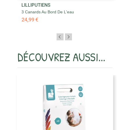
LILLIPUTIENS
L
3 Canards Au Bord De L'eau
Al
24,99 €
2
DÉCOUVREZ AUSSI...