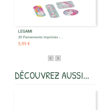
LEGAMI
L
30 Pansements Imprimés -...
30
5,95 €
5,
DÉCOUVREZ AUSSI...