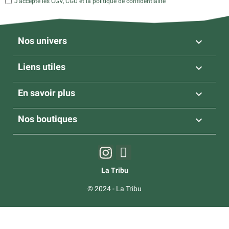
J’accepte les CGV, CGU et la politique de confidentialité
Nos univers

Liens utiles

En savoir plus

Nos boutiques

La Tribu
© 2024 - La Tribu